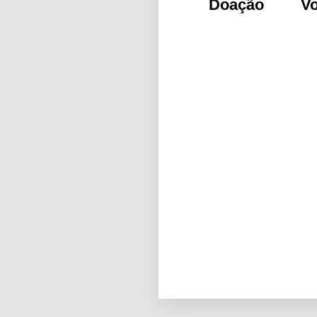
Doação
Vo